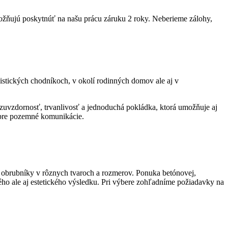
ožňujú poskytnúť na našu prácu záruku 2 roky. Neberieme zálohy,
istických chodníkoch, v okolí rodinných domov ale aj v
azuvzdornosť, trvanlivosť a jednoduchá pokládka, ktorá umožňuje aj
 pre pozemné komunikácie.
 obrubníky v rôznych tvaroch a rozmerov. Ponuka betónovej,
o ale aj estetického výsledku. Pri výbere zohľadníme požiadavky na