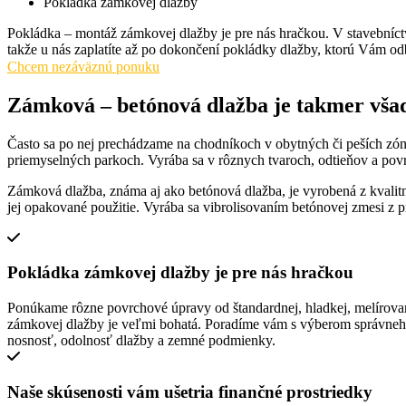
Pokládka zámkovej dlažby
Pokládka – montáž zámkovej dlažby je pre nás hračkou. V stavebníc
takže u nás zaplatíte až po dokončení pokládky dlažby, ktorú Vám 
Chcem nezáväznú ponuku
Zámková – betónová dlažba je takmer vša
Často sa po nej prechádzame na chodníkoch v obytných či peších zóna
priemyselných parkoch. Vyrába sa v rôznych tvaroch, odtieňov a povr
Zámková dlažba, známa aj ako betónová dlažba, je vyrobená z kvalitn
jej opakované použitie. Vyrába sa vibrolisovaním betónovej zmesi z
Pokládka zámkovej dlažby je pre nás hračkou
Ponúkame rôzne povrchové úpravy od štandardnej, hladkej, melírovan
zámkovej dlažby je veľmi bohatá. Poradíme vám s výberom správneho
nosnosť, odolnosť dlažby a zemné podmienky.
Naše skúsenosti vám ušetria finančné prostriedky