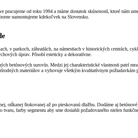
tve pracujeme od roku 1994 a máme dostatok skúseností, ktoré nám um
odborne namontujeme kdekoľvek na Slovensku.
de
ch, v parkoch, záhradách, na námestiach v historických centrách, cykl
chových úprav. Pôsobí esteticky a dekoratívne.
ých betónových surovín. Medzi jej charakteristické vlastnosti patrí mr
 prírodných materiálov a vyhovuje všetkým kvalitatívnym požiadavkám
ej, otĺkanej štokovanej až po pieskovanú dlažbu. Dodáme aj betónové
 tvaru, farby segmentu aby sme dosiahli požadovaného nielen funkčnéh