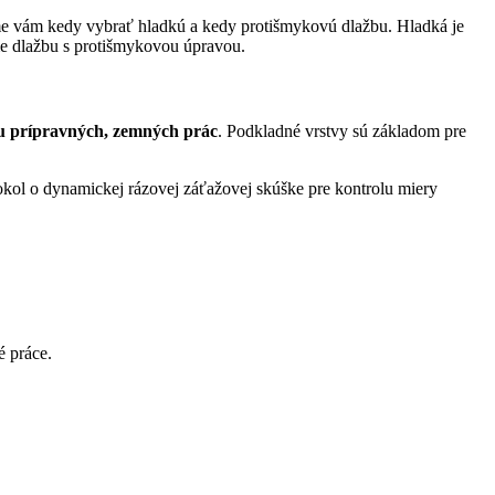
íme vám kedy vybrať hladkú a kedy protišmykovú dlažbu. Hladká je
íme dlažbu s protišmykovou úpravou.
iu prípravných, zemných prác
. Podkladné vrstvy sú základom pre
okol o dynamickej rázovej záťažovej skúške pre kontrolu miery
é práce.