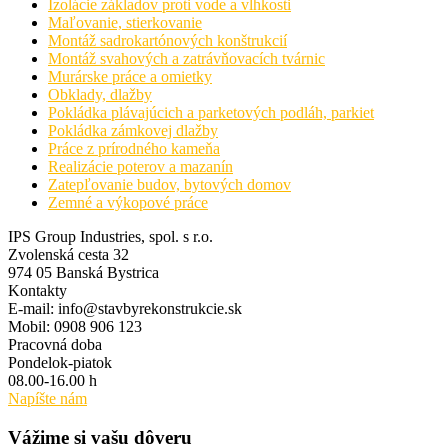
Izolácie základov proti vode a vlhkosti
Maľovanie, stierkovanie
Montáž sadrokartónových konštrukcií
Montáž svahových a zatrávňovacích tvárnic
Murárske práce a omietky
Obklady, dlažby
Pokládka plávajúcich a parketových podláh, parkiet
Pokládka zámkovej dlažby
Práce z prírodného kameňa
Realizácie poterov a mazanín
Zatepľovanie budov, bytových domov
Zemné a výkopové práce
IPS Group Industries, spol. s r.o.
Zvolenská cesta 32
974 05 Banská Bystrica
Kontakty
E-mail: info@stavbyrekonstrukcie.sk
Mobil: 0908 906 123
Pracovná doba
Pondelok-piatok
08.00-16.00 h
Napíšte nám
Vážime si vašu dôveru