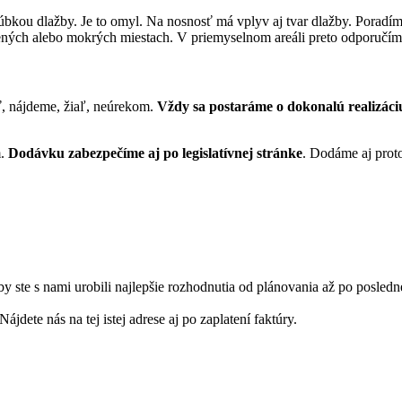
hrúbkou dlažby. Je to omyl. Na nosnosť má vplyv aj tvar dlažby. Porad
snežených alebo mokrých miestach. V priemyselnom areáli preto odporuč
ť, nájdeme, žiaľ, neúrekom.
Vždy sa postaráme o dokonalú realizác
m.
Dodávku zabezpečíme aj po legislatívnej stránke
. Dodáme aj prot
 ste s nami urobili najlepšie rozhodnutia od plánovania až po posledn
dete nás na tej istej adrese aj po zaplatení faktúry.