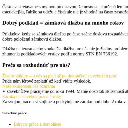
Často sa stretávame s mylnou predstavou, že nosnosť je určená len 
estetickejšia, ľahšie sa udržuje čistá ale nie je vhodná na často za
Dobrý podklad = zámková dlažba na mnoho rokov
Príkladov, kedy sa zámková dlažba po čase začne doslova rozpadáva
dobre položenú zámkovú dlažbu.
Dlažba na terasu alebo vonkajšia dlažba pre nás nie je žiadny problé
zhutnenia podkladových vrstiev podľa normy STN EN 736192.
Prečo sa rozhodnúť pre nás?
Žiadne zálohy – u nás sa platí až po dokončení stavebných prác
Príde nám férové zaplatiť až keď vidíte výsledok.
Naše skúsenosti vás ochránia
V stavebníctve pracujeme od roku 1994. Máme dostatok skúseností aby
Záruka na stavebné práce 2 roky
Za svojou prácou si stojíme a poskytujeme záruku pod dobu 2 rokov. Náj
Stavebné práce
Búracie práce a demolácie