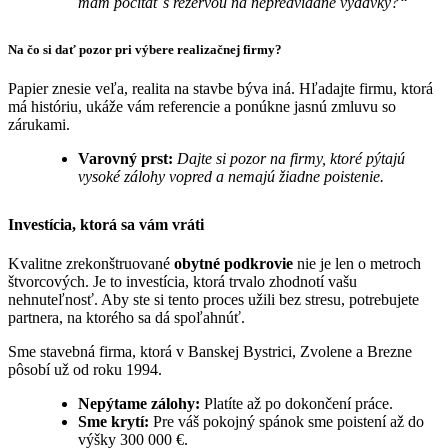
mám počítať s rezervou na nepredvídané výdavky?“
Na čo si dať pozor pri výbere realizačnej firmy?
Papier znesie veľa, realita na stavbe býva iná. Hľadajte firmu, ktorá
má históriu, ukáže vám referencie a ponúkne jasnú zmluvu so
zárukami.
Varovný prst:
Dajte si pozor na firmy, ktoré pýtajú
vysoké zálohy vopred a nemajú žiadne poistenie.
Investícia, ktorá sa vám vráti
Kvalitne zrekonštruované
obytné podkrovie
nie je len o metroch
štvorcových. Je to investícia, ktorá trvalo zhodnotí vašu
nehnuteľnosť. Aby ste si tento proces užili bez stresu, potrebujete
partnera, na ktorého sa dá spoľahnúť.
Sme stavebná firma, ktorá v Banskej Bystrici, Zvolene a Brezne
pôsobí už od roku 1994.
Nepýtame zálohy:
Platíte až po dokončení práce.
Sme krytí:
Pre váš pokojný spánok sme poistení až do
výšky 300 000 €.