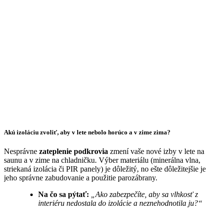
Akú izoláciu zvoliť, aby v lete nebolo horúco a v zime zima?
Nesprávne
zateplenie podkrovia
zmení vaše nové izby v lete na
saunu a v zime na chladničku. Výber materiálu (minerálna vlna,
striekaná izolácia či PIR panely) je dôležitý, no ešte dôležitejšie je
jeho správne zabudovanie a použitie parozábrany.
Na čo sa pýtať:
„Ako zabezpečíte, aby sa vlhkosť z
interiéru nedostala do izolácie a neznehodnotila ju?“