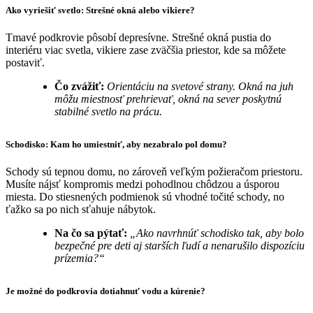
Ako vyriešiť svetlo: Strešné okná alebo vikiere?
Tmavé podkrovie pôsobí depresívne. Strešné okná pustia do
interiéru viac svetla, vikiere zase zväčšia priestor, kde sa môžete
postaviť.
Čo zvážiť:
Orientáciu na svetové strany. Okná na juh
môžu miestnosť prehrievať, okná na sever poskytnú
stabilné svetlo na prácu.
Schodisko: Kam ho umiestniť, aby nezabralo pol domu?
Schody sú tepnou domu, no zároveň veľkým požieračom priestoru.
Musíte nájsť kompromis medzi pohodlnou chôdzou a úsporou
miesta. Do stiesnených podmienok sú vhodné točité schody, no
ťažko sa po nich sťahuje nábytok.
Na čo sa pýtať:
„Ako navrhnúť schodisko tak, aby bolo
bezpečné pre deti aj starších ľudí a nenarušilo dispozíciu
prízemia?“
Je možné do podkrovia dotiahnuť vodu a kúrenie?