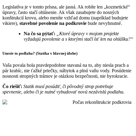
Legislatíva je v tomto prísna, ale jasná. Ak robíte len „kozmetické“
úpravy, často stačí ohlásenie. Ak však zasahujete do nosných
konštrukcií krovu, alebo meníte vzhľad domu (napríklad budujete
vikiere),
stavebné povolenie na podkrovie
bude nevyhnutné.
Na čo sa pýtať:
„Ktoré úpravy v mojom projekte
vyžadujú povolenie a s ktorými stačí ísť len na ohlášku?“
Unesie to podlaha? (Statika v hlavnej úlohe)
Vaša povala bola pravdepodobne stavaná na to, aby niesla prach a
pár krabíc, nie ťažké priečky, nábytok a plnú vaňu vody. Posúdenie
nosnosti stropných trámov je otázkou bezpečnosti, nie byrokracie.
Čo riešiť:
Statik musí posúdiť, či pôvodný strop potrebuje
spevnenie, alebo či je nutné vybudovať novú nezávislú podlahu.