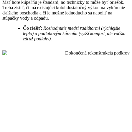
Mať hore kúpeľňu je štandard, no technicky to môže byť oriešok.
Treba zistiť, či má existujúci kotol dostatočný výkon na vykúrenie
ďalšieho poschodia a či je možné jednoducho sa napojiť na
stúpačky vody a odpadu.
Čo riešiť:
Rozhodnutie medzi radiátormi (rýchlejšie
teplo) a podlahovým kúrením (vyšší komfort, ale väčšia
záťaž podlahy).