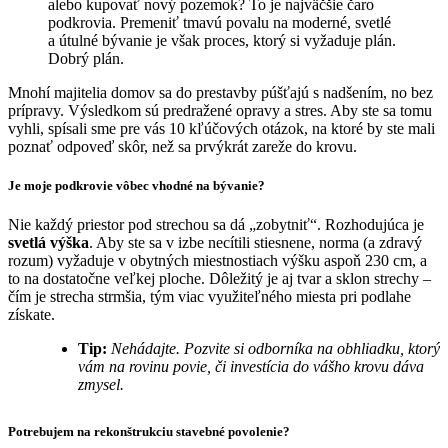
alebo kupovať nový pozemok? To je najväčšie čaro
podkrovia. Premeniť tmavú povalu na moderné, svetlé
a útulné bývanie je však proces, ktorý si vyžaduje plán.
Dobrý plán.
Mnohí majitelia domov sa do prestavby púšťajú s nadšením, no bez
prípravy. Výsledkom sú predražené opravy a stres. Aby ste sa tomu
vyhli, spísali sme pre vás 10 kľúčových otázok, na ktoré by ste mali
poznať odpoveď skôr, než sa prvýkrát zareže do krovu.
Je moje podkrovie vôbec vhodné na bývanie?
Nie každý priestor pod strechou sa dá „zobytniť“. Rozhodujúca je
svetlá výška
. Aby ste sa v izbe necítili stiesnene, norma (a zdravý
rozum) vyžaduje v obytných miestnostiach výšku aspoň 230 cm, a
to na dostatočne veľkej ploche. Dôležitý je aj tvar a sklon strechy –
čím je strecha strmšia, tým viac využiteľného miesta pri podlahe
získate.
Tip:
Nehádajte. Pozvite si odborníka na obhliadku, ktorý
vám na rovinu povie, či investícia do vášho krovu dáva
zmysel.
Potrebujem na rekonštrukciu stavebné povolenie?