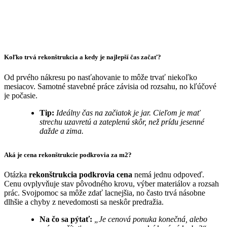
Koľko trvá rekonštrukcia a kedy je najlepší čas začať?
Od prvého nákresu po nasťahovanie to môže trvať niekoľko
mesiacov. Samotné stavebné práce závisia od rozsahu, no kľúčové
je počasie.
Tip:
Ideálny čas na začiatok je jar. Cieľom je mať
strechu uzavretú a zateplenú skôr, než prídu jesenné
dažde a zima.
Aká je cena rekonštrukcie podkrovia za m2?
Otázka
rekonštrukcia podkrovia cena
nemá jednu odpoveď.
Cenu ovplyvňuje stav pôvodného krovu, výber materiálov a rozsah
prác. Svojpomoc sa môže zdať lacnejšia, no často trvá násobne
dlhšie a chyby z nevedomosti sa neskôr predražia.
Na čo sa pýtať:
„Je cenová ponuka konečná, alebo